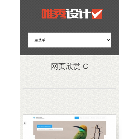
网页欣赏 C